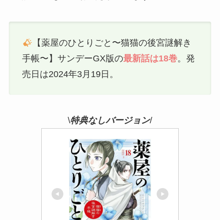
【薬屋のひとりごと〜猫猫の後宮謎解き
手帳〜】サンデーGX版の
最新話は18巻
。発
売日は2024年3月19日。
\
特典なしバージョン
/